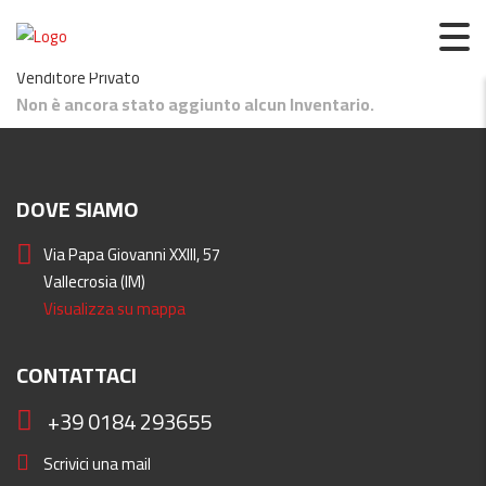
Claudio Moto
Venditore Privato
Non è ancora stato aggiunto alcun Inventario.
DOVE SIAMO
Via Papa Giovanni XXIII, 57
Vallecrosia (IM)
Visualizza su mappa
CONTATTACI
+39 0184 293655
Scrivici una mail