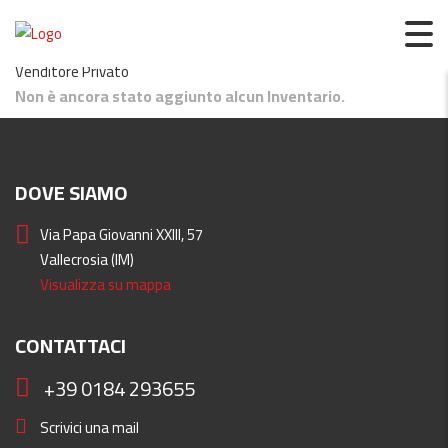
ClDMtadmin
Venditore Privato
Non è ancora stato aggiunto alcun Inventario.
DOVE SIAMO
Via Papa Giovanni XXIII, 57
Vallecrosia (IM)
Visualizza su mappa
CONTATTACI
+39 0184 293655
Scrivici una mail