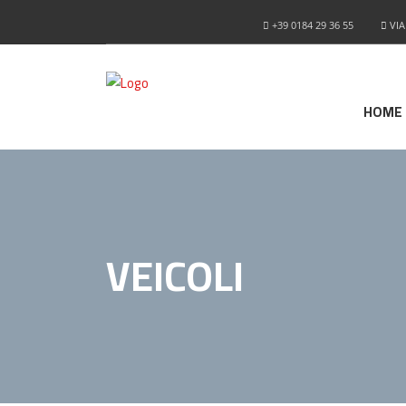
+39 0184 29 36 55
VIA
HOME
VEICOLI