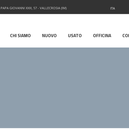
 PAPA GIOVANNI XXIII, 57 - VALLECROSIA (IM)
ITA
CHI SIAMO
NUOVO
USATO
OFFICINA
CO