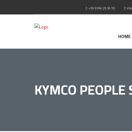
+39 0184 29 36 55
VIA
HOME
KYMCO PEOPLE 